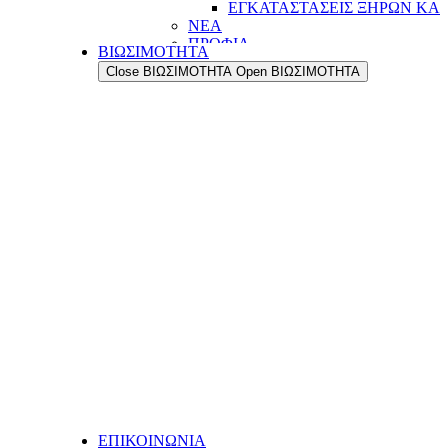
ΕΓΚΑΤΑΣΤΑΣΕΙΣ ΞΗΡΩΝ ΚΑ
ΝΕΑ
ΠΡΟΦΙΛ
ΒΙΩΣΙΜΟΤΗΤΑ
Η ΔΥΝΑΜΗ ΜΑΣ
Close ΒΙΩΣΙΜΟΤΗΤΑ
Open ΒΙΩΣΙΜΟΤΗΤΑ
Η ΙΣΤΟΡΙΑ ΜΑΣ
ΟΙ ΑΞΙΕΣ ΜΑΣ
ΟΙ ΑΝΘΡΩΠΟΙ ΜΑΣ
ΤΟ ΔΙΚΤΥΟ ΕΞΑΓΩΓΩΝ ΜΑΣ
ΠΟΙΟΤΗΤΑ
ΔΙΑΣΦΑΛΙΣΗ ΠΟΙΟΤΗΤΑΣ
ΠΟΙΟΤΙΚΟΣ ΕΛΕΓΧΟΣ
ΤΜΗΜΑ ΕΡΕΥΝΑΣ & ΑΝΑΠΤΥ
ΤΜΗΜΑ ΕΡΕΥΝΑΣ &
ΑΝΑΠΤΥΞΗΣ (R&D)
ΕΓΚΑΤΑΣΤΑΣΕΙΣ
ΠΑΡΑΓΩΓΗ
ΑΥΤΟΜΑΤΙΣΜΟΙ & ΨΗΦΙΟΠΟ
ΕΥΕΛΙΞΙΑ & ΠΡΟΣΑΡΜΟΣΤΙ
LOGISTIC CENTER
ΕΓΚΑΤΑΣΤΑΣΕΙΣ ΞΗΡΩΝ ΚΑ
ΝΕΑ
ΕΠΙΚΟΙΝΩΝΙΑ