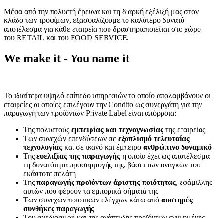
Μέσα από την πολυετή έρευνα και τη διαρκή εξέλιξή μας στον
κλάδο των τροφίμων, εξασφαλίζουμε το καλύτερο δυνατό
αποτέλεσμα για κάθε εταιρεία που δραστηριοποιείται στο χώρο
του RETAIL και του FOOD SERVICE.
We make it - You name it
Το ιδιαίτερα υψηλό επίπεδο υπηρεσιών το οποίο απολαμβάνουν οι
εταιρείες οι οποίες επιλέγουν την Condito ως συνεργάτη για την
παραγωγή των προϊόντων Private Label είναι απόρροια:
Της πολυετούς
εμπειρίας και τεχνογνωσίας
της εταιρείας
Των συνεχών επενδύσεων σε
εξοπλισμό τελευταίας
τεχνολογίας
και σε ικανό και έμπειρο
ανθρώπινο δυναμικό
Της
ευελιξίας της παραγωγής
η οποία έχει ως αποτέλεσμα
τη δυνατότητα προσαρμογής της, βάσει των αναγκών του
εκάστοτε πελάτη
Της
παραγωγής προϊόντων άριστης ποιότητας
, εφάμιλλης
αυτών που φέρουν τα εμπορικά σήματά της
Των συνεχών ποιοτικών ελέγχων κάτω από
αυστηρές
συνθήκες παραγωγής
Του σχεδιασμού και της ανάπτυξης προϊόντων εγγυημένης