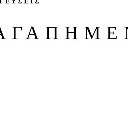
Γ Ε Υ Σ Ε Ι Σ
ΑΓΑΠΗΜΕ