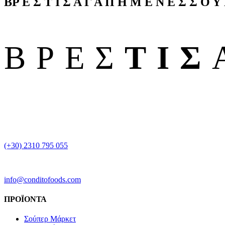
BΡ Ε Σ
Τ Ι Σ
Α Γ Α Π Η Μ Ε Ν Ε Σ
Σ Ο Υ
BΡΕΣ
ΤΙΣ
(+30) 2310 795 055
info@conditofoods.com
ΠΡΟΪΟΝΤΑ
Σούπερ Μάρκετ