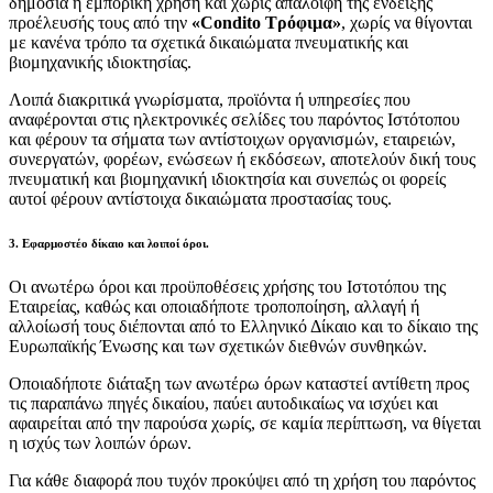
δημόσια ή εμπορική χρήση και χωρίς απαλοιφή της ένδειξης
προέλευσής τους από την
«
Condito
Τρόφιμα»
, χωρίς να θίγονται
με κανένα τρόπο τα σχετικά δικαιώματα πνευματικής και
βιομηχανικής ιδιοκτησίας.
Λοιπά διακριτικά γνωρίσματα, προϊόντα ή υπηρεσίες που
αναφέρονται στις ηλεκτρονικές σελίδες του παρόντος Ιστότοπου
και φέρουν τα σήματα των αντίστοιχων οργανισμών, εταιρειών,
συνεργατών, φορέων, ενώσεων ή εκδόσεων, αποτελούν δική τους
πνευματική και βιομηχανική ιδιοκτησία και συνεπώς οι φορείς
αυτοί φέρουν αντίστοιχα δικαιώματα προστασίας τους.
3. Εφαρμοστέο δίκαιο και λοιποί όροι.
Οι ανωτέρω όροι και προϋποθέσεις χρήσης του Ιστοτόπου της
Εταιρείας, καθώς και οποιαδήποτε τροποποίηση, αλλαγή ή
αλλοίωσή τους διέπονται από το Ελληνικό Δίκαιο και το δίκαιο της
Ευρωπαϊκής Ένωσης και των σχετικών διεθνών συνθηκών.
Οποιαδήποτε διάταξη των ανωτέρω όρων καταστεί αντίθετη προς
τις παραπάνω πηγές δικαίου, παύει αυτοδικαίως να ισχύει και
αφαιρείται από την παρούσα χωρίς, σε καμία περίπτωση, να θίγεται
η ισχύς των λοιπών όρων.
Για κάθε διαφορά που τυχόν προκύψει από τη χρήση του παρόντος