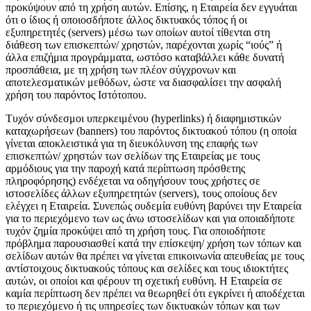
προκύψουν από τη χρήση αυτών. Επίσης, η Εταιρεία δεν εγγυάται
ότι ο ίδιος ή οποιοσδήποτε άλλος δικτυακός τόπος ή οι
εξυπηρετητές (servers) μέσω των οποίων αυτοί τίθενται στη
διάθεση των επισκεπτών/ χρηστών, παρέχονται χωρίς “ιούς” ή
άλλα επιζήμια προγράμματα, ωστόσο καταβάλλει κάθε δυνατή
προσπάθεια, με τη χρήση των πλέον σύγχρονων και
αποτελεσματικών μεθόδων, ώστε να διασφαλίσει την ασφαλή
χρήση του παρόντος Ιστότοπου.
Τυχόν σύνδεσμοι υπερκειμένου (hyperlinks) ή διαφημιστικών
καταχωρήσεων (banners) του παρόντος δικτυακού τόπου (η οποία
γίνεται αποκλειστικά για τη διευκόλυνση της επαφής των
επισκεπτών/ χρηστών των σελίδων της Εταιρείας με τους
αρμόδιους για την παροχή κατά περίπτωση πρόσθετης
πληροφόρησης) ενδέχεται να οδηγήσουν τους χρήστες σε
ιστοσελίδες άλλων εξυπηρετητών (servers), τους οποίους δεν
ελέγχει η Εταιρεία. Συνεπώς ουδεμία ευθύνη βαρύνει την Εταιρεία
για το περιεχόμενο των ως άνω ιστοσελίδων και για οποιαδήποτε
τυχόν ζημία προκύψει από τη χρήση τους. Για οποιοδήποτε
πρόβλημα παρουσιασθεί κατά την επίσκεψη/ χρήση των τόπων και
σελίδων αυτών θα πρέπει να γίνεται επικοινωνία απευθείας με τους
αντίστοιχους δικτυακούς τόπους και σελίδες και τους ιδιοκτήτες
αυτών, οι οποίοι και φέρουν τη σχετική ευθύνη. Η Εταιρεία σε
καμία περίπτωση δεν πρέπει να θεωρηθεί ότι εγκρίνει ή αποδέχεται
το περιεχόμενο ή τις υπηρεσίες των δικτυακών τόπων και των