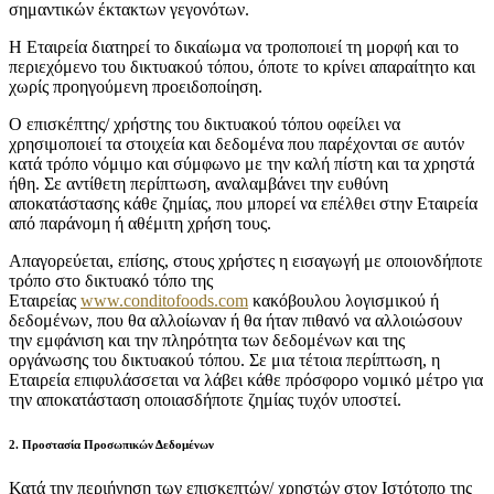
σημαντικών έκτακτων γεγονότων.
Η Εταιρεία διατηρεί το δικαίωμα να τροποποιεί τη μορφή και το
περιεχόμενο του δικτυακού τόπου, όποτε το κρίνει απαραίτητο και
χωρίς προηγούμενη προειδοποίηση.
Ο επισκέπτης/ χρήστης του δικτυακού τόπου οφείλει να
χρησιμοποιεί τα στοιχεία και δεδομένα που παρέχονται σε αυτόν
κατά τρόπο νόμιμο και σύμφωνο με την καλή πίστη και τα χρηστά
ήθη. Σε αντίθετη περίπτωση, αναλαμβάνει την ευθύνη
αποκατάστασης κάθε ζημίας, που μπορεί να επέλθει στην Εταιρεία
από παράνομη ή αθέμιτη χρήση τους.
Απαγορεύεται, επίσης, στους χρήστες η εισαγωγή με οποιονδήποτε
τρόπο στο δικτυακό τόπο της
Εταιρείας
www.conditofoods.com
κακόβουλου λογισμικού ή
δεδομένων, που θα αλλοίωναν ή θα ήταν πιθανό να αλλοιώσουν
την εμφάνιση και την πληρότητα των δεδομένων και της
οργάνωσης του δικτυακού τόπου. Σε μια τέτοια περίπτωση, η
Εταιρεία επιφυλάσσεται να λάβει κάθε πρόσφορο νομικό μέτρο για
την αποκατάσταση οποιασδήποτε ζημίας τυχόν υποστεί.
2. Προστασία Προσωπικών Δεδομένων
Κατά την περιήγηση των επισκεπτών/ χρηστών στον Ιστότοπο της