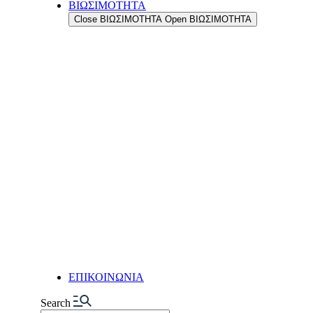
ΒΙΩΣΙΜΟΤΗΤΑ
Η ΔΥΝΑΜΗ ΜΑΣ
Close ΒΙΩΣΙΜΟΤΗΤΑ
Open ΒΙΩΣΙΜΟΤΗΤΑ
Η ΙΣΤΟΡΙΑ ΜΑΣ
ΟΙ ΑΞΙΕΣ ΜΑΣ
ΟΙ ΑΝΘΡΩΠΟΙ ΜΑΣ
ΤΟ ΔΙΚΤΥΟ ΕΞΑΓΩΓΩΝ ΜΑΣ
ΠΟΙΟΤΗΤΑ
ΔΙΑΣΦΑΛΙΣΗ ΠΟΙΟΤΗΤΑΣ
ΠΟΙΟΤΙΚΟΣ ΕΛΕΓΧΟΣ
ΤΜΗΜΑ ΕΡΕΥΝΑΣ & ΑΝΑΠΤΥ
ΤΜΗΜΑ ΕΡΕΥΝΑΣ &
ΑΝΑΠΤΥΞΗΣ (R&D)
ΕΓΚΑΤΑΣΤΑΣΕΙΣ
ΠΑΡΑΓΩΓΗ
ΑΥΤΟΜΑΤΙΣΜΟΙ & ΨΗΦΙΟΠΟ
ΕΥΕΛΙΞΙΑ & ΠΡΟΣΑΡΜΟΣΤΙ
LOGISTIC CENTER
ΕΓΚΑΤΑΣΤΑΣΕΙΣ ΞΗΡΩΝ ΚΑ
ΝΕΑ
ΕΠΙΚΟΙΝΩΝΙΑ
Search