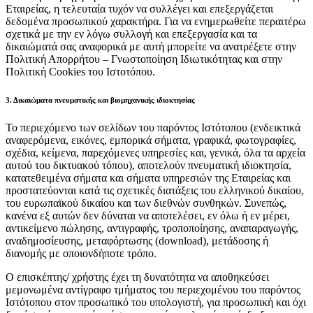
Εταιρείας, η τελευταία τυχόν να συλλέγει και επεξεργάζεται
δεδομένα προσωπικού χαρακτήρα. Για να ενημερωθείτε περαιτέρω
σχετικά με την εν λόγω συλλογή και επεξεργασία και τα
δικαιώματά σας αναφορικά με αυτή μπορείτε να ανατρέξετε στην
Πολιτική Απορρήτου – Γνωστοποίηση Ιδιωτικότητας και στην
Πολιτική Cookies του Ιστοτόπου.
3. Δικαιώματα πνευματικής και βιομηχανικής ιδιοκτησίας
Το περιεχόμενο των σελίδων του παρόντος Ιστότοπου (ενδεικτικά
αναφερόμενα, εικόνες, εμπορικά σήματα, γραφικά, φωτογραφίες,
σχέδια, κείμενα, παρεχόμενες υπηρεσίες και, γενικά, όλα τα αρχεία
αυτού του δικτυακού τόπου), αποτελούν πνευματική ιδιοκτησία,
κατατεθειμένα σήματα και σήματα υπηρεσιών της Εταιρείας και
προστατεύονται κατά τις σχετικές διατάξεις του ελληνικού δικαίου,
του ευρωπαϊκού δικαίου και των διεθνών συνθηκών. Συνεπώς,
κανένα εξ αυτών δεν δύναται να αποτελέσει, εν όλω ή εν μέρει,
αντικείμενο πώλησης, αντιγραφής, τροποποίησης, αναπαραγωγής,
αναδημοσίευσης, μεταφόρτωσης (download), μετάδοσης ή
διανομής με οποιονδήποτε τρόπο.
Ο επισκέπτης/ χρήστης έχει τη δυνατότητα να αποθηκεύσει
μεμονωμένα αντίγραφο τμήματος του περιεχομένου του παρόντος
Ιστότοπου στον προσωπικό του υπολογιστή, για προσωπική και όχι