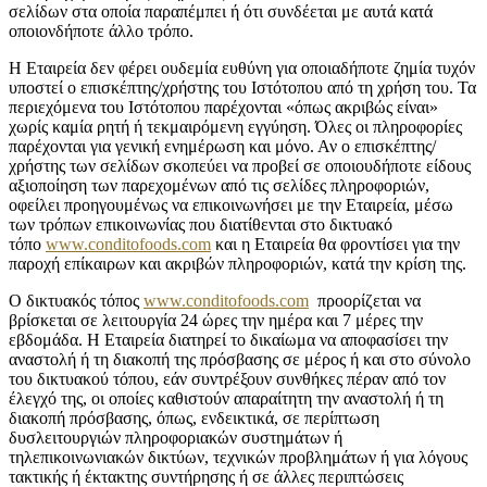
σελίδων στα οποία παραπέμπει ή ότι συνδέεται με αυτά κατά
οποιονδήποτε άλλο τρόπο.
Η Εταιρεία δεν φέρει ουδεμία ευθύνη για οποιαδήποτε ζημία τυχόν
υποστεί ο επισκέπτης/χρήστης του Ιστότοπου από τη χρήση του. Τα
περιεχόμενα του Ιστότοπου παρέχονται «όπως ακριβώς είναι»
χωρίς καμία ρητή ή τεκμαιρόμενη εγγύηση. Όλες οι πληροφορίες
παρέχονται για γενική ενημέρωση και μόνο. Αν ο επισκέπτης/
χρήστης των σελίδων σκοπεύει να προβεί σε οποιουδήποτε είδους
αξιοποίηση των παρεχομένων από τις σελίδες πληροφοριών,
οφείλει προηγουμένως να επικοινωνήσει με την Εταιρεία, μέσω
των τρόπων επικοινωνίας που διατίθενται στο δικτυακό
τόπο
www.conditofoods.com
και η Εταιρεία θα φροντίσει για την
παροχή επίκαιρων και ακριβών πληροφοριών, κατά την κρίση της.
Ο δικτυακός τόπος
www.conditofoods.com
προορίζεται να
βρίσκεται σε λειτουργία 24 ώρες την ημέρα και 7 μέρες την
εβδομάδα. Η Εταιρεία διατηρεί το δικαίωμα να αποφασίσει την
αναστολή ή τη διακοπή της πρόσβασης σε μέρος ή και στο σύνολο
του δικτυακού τόπου, εάν συντρέξουν συνθήκες πέραν από τον
έλεγχό της, οι οποίες καθιστούν απαραίτητη την αναστολή ή τη
διακοπή πρόσβασης, όπως, ενδεικτικά, σε περίπτωση
δυσλειτουργιών πληροφοριακών συστημάτων ή
τηλεπικοινωνιακών δικτύων, τεχνικών προβλημάτων ή για λόγους
τακτικής ή έκτακτης συντήρησης ή σε άλλες περιπτώσεις