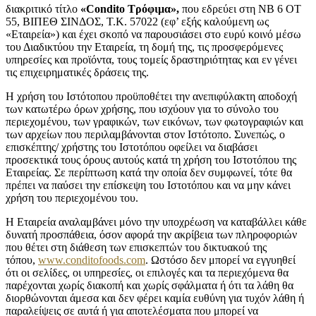
διακριτικό τίτλο
«
Condito
Τρόφιμα»,
που εδρεύει στη ΝΒ 6 ΟΤ
55, ΒΙΠΕΘ ΣΙΝΔΟΣ, Τ.Κ. 57022 (εφ’ εξής καλούμενη ως
«Εταιρεία») και έχει σκοπό να παρουσιάσει στο ευρύ κοινό μέσω
του Διαδικτύου την Εταιρεία, τη δομή της, τις προσφερόμενες
υπηρεσίες και προϊόντα, τους τομείς δραστηριότητας και εν γένει
τις επιχειρηματικές δράσεις της.
Η χρήση του Ιστότοπου προϋποθέτει την ανεπιφύλακτη αποδοχή
των κατωτέρω όρων χρήσης, που ισχύουν για το σύνολο του
περιεχομένου, των γραφικών, των εικόνων, των φωτογραφιών και
των αρχείων που περιλαμβάνονται στον Ιστότοπο. Συνεπώς, ο
επισκέπτης/ χρήστης του Ιστoτόπου οφείλει να διαβάσει
προσεκτικά τους όρους αυτούς κατά τη χρήση του Ιστοτόπου της
Εταιρείας. Σε περίπτωση κατά την οποία δεν συμφωνεί, τότε θα
πρέπει να παύσει την επίσκεψη του Ιστοτόπου και να μην κάνει
χρήση του περιεχομένου του.
Η Εταιρεία αναλαμβάνει μόνο την υποχρέωση να καταβάλλει κάθε
δυνατή προσπάθεια, όσον αφορά την ακρίβεια των πληροφοριών
που θέτει στη διάθεση των επισκεπτών του δικτυακού της
τόπου,
www.conditofoods.com
. Ωστόσο δεν μπορεί να εγγυηθεί
ότι οι σελίδες, οι υπηρεσίες, οι επιλογές και τα περιεχόμενα θα
παρέχονται χωρίς διακοπή και χωρίς σφάλματα ή ότι τα λάθη θα
διορθώνονται άμεσα και δεν φέρει καμία ευθύνη για τυχόν λάθη ή
παραλείψεις σε αυτά ή για αποτελέσματα που μπορεί να