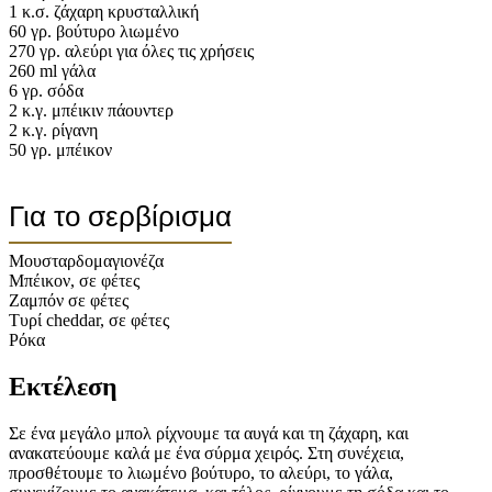
1 κ.σ. ζάχαρη κρυσταλλική
60 γρ. βούτυρο λιωμένο
270 γρ. αλεύρι για όλες τις χρήσεις
260 ml γάλα
6 γρ. σόδα
2 κ.γ. μπέικιν πάουντερ
2 κ.γ. ρίγανη
50 γρ. μπέικον
Για το σερβίρισμα
Μουσταρδομαγιονέζα
Μπέικον, σε φέτες
Ζαμπόν σε φέτες
Τυρί cheddar, σε φέτες
Ρόκα
Εκτέλεση
Σε ένα μεγάλο μπολ ρίχνουμε τα αυγά και τη ζάχαρη, και
ανακατεύουμε καλά με ένα σύρμα χειρός. Στη συνέχεια,
προσθέτουμε το λιωμένο βούτυρο, το αλεύρι, το γάλα,