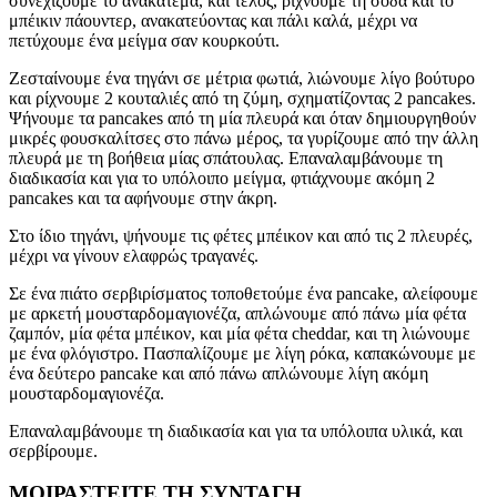
συνεχίζουμε το ανακάτεμα, και τέλος, ρίχνουμε τη σόδα και το
μπέικιν πάουντερ, ανακατεύοντας και πάλι καλά, μέχρι να
πετύχουμε ένα μείγμα σαν κουρκούτι.
Ζεσταίνουμε ένα τηγάνι σε μέτρια φωτιά, λιώνουμε λίγο βούτυρο
και ρίχνουμε 2 κουταλιές από τη ζύμη, σχηματίζοντας 2 pancakes.
Ψήνουμε τα pancakes από τη μία πλευρά και όταν δημιουργηθούν
μικρές φουσκαλίτσες στο πάνω μέρος, τα γυρίζουμε από την άλλη
πλευρά με τη βοήθεια μίας σπάτουλας. Επαναλαμβάνουμε τη
διαδικασία και για το υπόλοιπο μείγμα, φτιάχνουμε ακόμη 2
pancakes και τα αφήνουμε στην άκρη.
Στο ίδιο τηγάνι, ψήνουμε τις φέτες μπέικον και από τις 2 πλευρές,
μέχρι να γίνουν ελαφρώς τραγανές.
Σε ένα πιάτο σερβιρίσματος τοποθετούμε ένα pancake, αλείφουμε
με αρκετή μουσταρδομαγιονέζα, απλώνουμε από πάνω μία φέτα
ζαμπόν, μία φέτα μπέικον, και μία φέτα cheddar, και τη λιώνουμε
με ένα φλόγιστρο. Πασπαλίζουμε με λίγη ρόκα, καπακώνουμε με
ένα δεύτερο pancake και από πάνω απλώνουμε λίγη ακόμη
μουσταρδομαγιονέζα.
Επαναλαμβάνουμε τη διαδικασία και για τα υπόλοιπα υλικά, και
σερβίρουμε.
ΜΟΙΡΑΣΤΕΙΤΕ ΤΗ ΣΥΝΤΑΓΗ