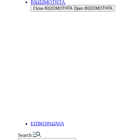
ΒΙΩΣΙΜΟΤΗΤΑ
Η ΔΥΝΑΜΗ ΜΑΣ
Close ΒΙΩΣΙΜΟΤΗΤΑ
Open ΒΙΩΣΙΜΟΤΗΤΑ
Η ΙΣΤΟΡΙΑ ΜΑΣ
ΟΙ ΑΞΙΕΣ ΜΑΣ
ΟΙ ΑΝΘΡΩΠΟΙ ΜΑΣ
ΤΟ ΔΙΚΤΥΟ ΕΞΑΓΩΓΩΝ ΜΑΣ
ΠΟΙΟΤΗΤΑ
ΔΙΑΣΦΑΛΙΣΗ ΠΟΙΟΤΗΤΑΣ
ΠΟΙΟΤΙΚΟΣ ΕΛΕΓΧΟΣ
ΤΜΗΜΑ ΕΡΕΥΝΑΣ & ΑΝΑΠΤΥ
ΤΜΗΜΑ ΕΡΕΥΝΑΣ &
ΑΝΑΠΤΥΞΗΣ (R&D)
ΕΓΚΑΤΑΣΤΑΣΕΙΣ
ΠΑΡΑΓΩΓΗ
ΑΥΤΟΜΑΤΙΣΜΟΙ & ΨΗΦΙΟΠΟ
ΕΥΕΛΙΞΙΑ & ΠΡΟΣΑΡΜΟΣΤΙ
LOGISTIC CENTER
ΕΓΚΑΤΑΣΤΑΣΕΙΣ ΞΗΡΩΝ ΚΑ
ΝΕΑ
ΕΠΙΚΟΙΝΩΝΙΑ
Search