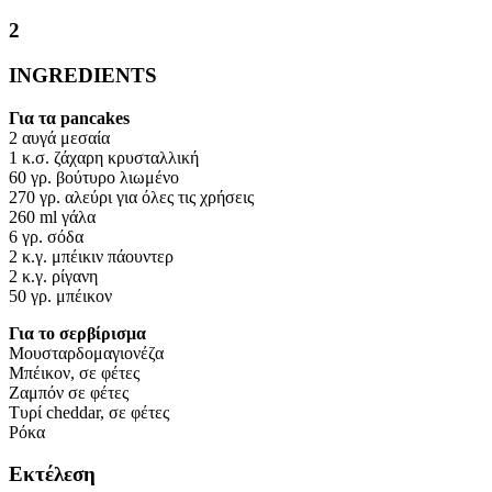
2
INGREDIENTS
Για τα pancakes
2 αυγά μεσαία
1 κ.σ. ζάχαρη κρυσταλλική
60 γρ. βούτυρο λιωμένο
270 γρ. αλεύρι για όλες τις χρήσεις
260 ml γάλα
6 γρ. σόδα
2 κ.γ. μπέικιν πάουντερ
2 κ.γ. ρίγανη
50 γρ. μπέικον
Για το σερβίρισμα
Μουσταρδομαγιονέζα
Μπέικον, σε φέτες
Ζαμπόν σε φέτες
Τυρί cheddar, σε φέτες
Ρόκα
Εκτέλεση