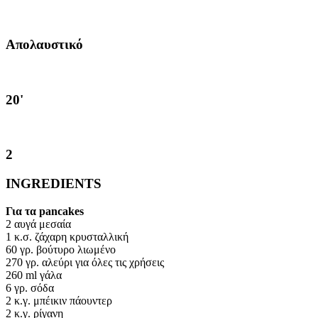
Απολαυστικό
20'
2
INGREDIENTS
Για τα pancakes
2 αυγά μεσαία
1 κ.σ. ζάχαρη κρυσταλλική
60 γρ. βούτυρο λιωμένο
270 γρ. αλεύρι για όλες τις χρήσεις
260 ml γάλα
6 γρ. σόδα
2 κ.γ. μπέικιν πάουντερ
2 κ.γ. ρίγανη