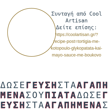
Συνταγή από Cool
Artisan
Δείτε επίσης:
https://coolartisan.gr/?
recipe-post=tortigia-me-
kotopoulo-glykopatata-kai-
mayo-sauce-me-boukovo
ΔΩΣΕ
ΓΕΥΣΗ
ΣΤΑ
ΑΓΑΠΗ
ΜΕΝΑ
ΣΟΥ
ΠΙΑΤΑ
ΔΩΣΕ
Γ
ΕΥΣΗ
ΣΤΑ
ΑΓΑΠΗΜΕΝΑ
Σ