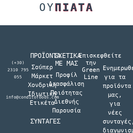
ΟΥ
ΠΙΑΤΑ
ΠΡΟΪΟΝΤΑ
ΣΧΕΤΙΚΑ
Επισκεφθείτε
την
ΜΕ ΜΑΣ
(+30)
Σούπερ
Ενηµερωθ
Green
2310 795
Προφίλ
Μάρκετ
Line
για τα
055
Διασφάλιση
Χονδρική
προϊόντα
Ποιότητας
Ιδιωτική
µας,
info@conditofoods.com
Διεθνής
Ετικέτα
για
Παρουσία
νέες
ΣΥΝΤΑΓΕΣ
συνταγές
διαγωνισ