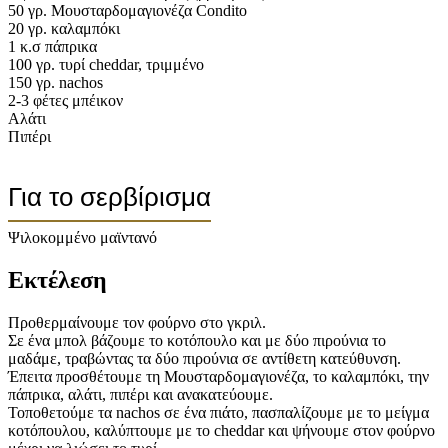
50 γρ. Μουσταρδομαγιονέζα Condito
20 γρ. καλαμπόκι
1 κ.σ πάπρικα
100 γρ. τυρί cheddar, τριμμένο
150 γρ. nachos
2-3 φέτες μπέικον
Αλάτι
Πιπέρι
Για το σερβίρισμα
Ψιλοκομμένο μαϊντανό
Εκτέλεση
Προθερμαίνουμε τον φούρνο στο γκριλ.
Σε ένα μπολ βάζουμε το κοτόπουλο και με δύο πιρούνια το
μαδάμε, τραβώντας τα δύο πιρούνια σε αντίθετη κατεύθυνση.
Έπειτα προσθέτουμε τη Μουσταρδομαγιονέζα, το καλαμπόκι, την
πάπρικα, αλάτι, πιπέρι και ανακατεύουμε.
Τοποθετούμε τα nachos σε ένα πιάτο, πασπαλίζουμε με το μείγμα
κοτόπουλου, καλύπτουμε με το cheddar και ψήνουμε στον φούρνο