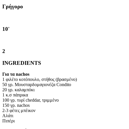
Γρήγορο
10'
2
INGREDIENTS
Για τα nachos
1 φιλέτο κοτόπουλο, στήθος (βρασμένο)
50 γρ. Μουσταρδομαγιονέζα Condito
20 γρ. καλαμπόκι
1 κ.σ πάπρικα
100 γρ. τυρί cheddar, τριμμένο
150 γρ. nachos
2-3 φέτες μπέικον
Αλάτι
Πιπέρι