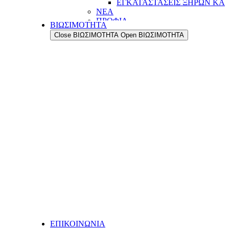
ΕΓΚΑΤΑΣΤΑΣΕΙΣ ΞΗΡΩΝ ΚΑ
ΝΕΑ
ΠΡΟΦΙΛ
ΒΙΩΣΙΜΟΤΗΤΑ
Η ΔΥΝΑΜΗ ΜΑΣ
Close ΒΙΩΣΙΜΟΤΗΤΑ
Open ΒΙΩΣΙΜΟΤΗΤΑ
Η ΙΣΤΟΡΙΑ ΜΑΣ
ΟΙ ΑΞΙΕΣ ΜΑΣ
ΟΙ ΑΝΘΡΩΠΟΙ ΜΑΣ
ΤΟ ΔΙΚΤΥΟ ΕΞΑΓΩΓΩΝ ΜΑΣ
ΠΟΙΟΤΗΤΑ
ΔΙΑΣΦΑΛΙΣΗ ΠΟΙΟΤΗΤΑΣ
ΠΟΙΟΤΙΚΟΣ ΕΛΕΓΧΟΣ
ΤΜΗΜΑ ΕΡΕΥΝΑΣ & ΑΝΑΠΤΥ
ΤΜΗΜΑ ΕΡΕΥΝΑΣ &
ΑΝΑΠΤΥΞΗΣ (R&D)
ΕΓΚΑΤΑΣΤΑΣΕΙΣ
ΠΑΡΑΓΩΓΗ
ΑΥΤΟΜΑΤΙΣΜΟΙ & ΨΗΦΙΟΠΟ
ΕΥΕΛΙΞΙΑ & ΠΡΟΣΑΡΜΟΣΤΙ
LOGISTIC CENTER
ΕΓΚΑΤΑΣΤΑΣΕΙΣ ΞΗΡΩΝ ΚΑ
ΝΕΑ
ΕΠΙΚΟΙΝΩΝΙΑ