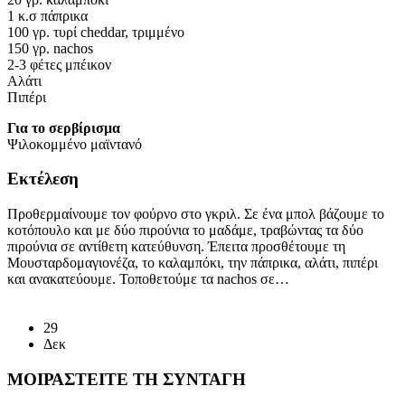
1 κ.σ πάπρικα
100 γρ. τυρί cheddar, τριμμένο
150 γρ. nachos
2-3 φέτες μπέικον
Αλάτι
Πιπέρι
Για το σερβίρισμα
Ψιλοκομμένο μαϊντανό
Εκτέλεση
Προθερμαίνουμε τον φούρνο στο γκριλ. Σε ένα μπολ βάζουμε το
κοτόπουλο και με δύο πιρούνια το μαδάμε, τραβώντας τα δύο
πιρούνια σε αντίθετη κατεύθυνση. Έπειτα προσθέτουμε τη
Μουσταρδομαγιονέζα, το καλαμπόκι, την πάπρικα, αλάτι, πιπέρι
και ανακατεύουμε. Τοποθετούμε τα nachos σε…
Διαβάστε περισσότερα
29
Δεκ
ΜΟΙΡΑΣΤΕΙΤΕ ΤΗ ΣΥΝΤΑΓΗ