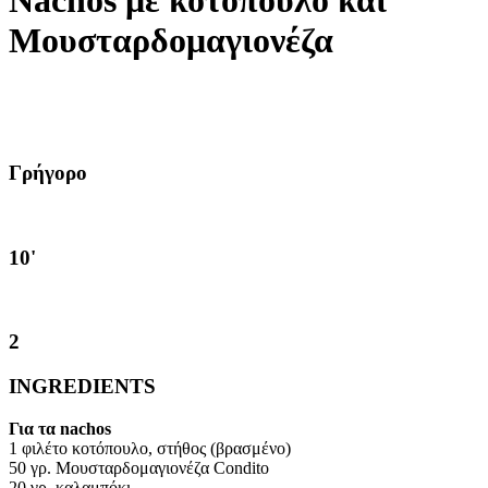
Nachos με κοτόπουλο και
Μουσταρδομαγιονέζα
Γρήγορο
10'
2
INGREDIENTS
Για τα nachos
1 φιλέτο κοτόπουλο, στήθος (βρασμένο)
50 γρ. Μουσταρδομαγιονέζα Condito
20 γρ. καλαμπόκι