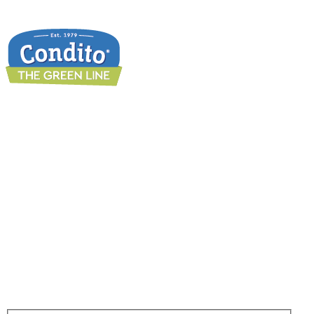
Ενηµερωθείτε για τα προϊόντα µας,
για νέες συνταγές, διαγωνισµούς,
εκδηλώσεις και άλλα...