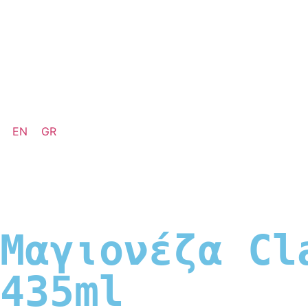
EN
GR
Μαγιονέζα Cl
435ml