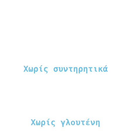
Xωρίς συντηρητικά
Xωρίς γλουτένη