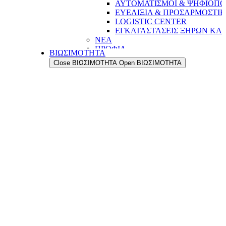
ΑΥΤΟΜΑΤΙΣΜΟΙ & ΨΗΦΙΟΠΟ
ΕΥΕΛΙΞΙΑ & ΠΡΟΣΑΡΜΟΣΤΙ
LOGISTIC CENTER
ΕΓΚΑΤΑΣΤΑΣΕΙΣ ΞΗΡΩΝ ΚΑ
ΝΕΑ
ΠΡΟΦΙΛ
ΒΙΩΣΙΜΟΤΗΤΑ
Η ΔΥΝΑΜΗ ΜΑΣ
Close ΒΙΩΣΙΜΟΤΗΤΑ
Open ΒΙΩΣΙΜΟΤΗΤΑ
Η ΙΣΤΟΡΙΑ ΜΑΣ
ΟΙ ΑΞΙΕΣ ΜΑΣ
ΟΙ ΑΝΘΡΩΠΟΙ ΜΑΣ
ΤΟ ΔΙΚΤΥΟ ΕΞΑΓΩΓΩΝ ΜΑΣ
ΠΟΙΟΤΗΤΑ
ΔΙΑΣΦΑΛΙΣΗ ΠΟΙΟΤΗΤΑΣ
ΠΟΙΟΤΙΚΟΣ ΕΛΕΓΧΟΣ
ΤΜΗΜΑ ΕΡΕΥΝΑΣ & ΑΝΑΠΤΥ
ΤΜΗΜΑ ΕΡΕΥΝΑΣ &
ΑΝΑΠΤΥΞΗΣ (R&D)
ΕΓΚΑΤΑΣΤΑΣΕΙΣ
ΠΑΡΑΓΩΓΗ
ΑΥΤΟΜΑΤΙΣΜΟΙ & ΨΗΦΙΟΠΟ
ΕΥΕΛΙΞΙΑ & ΠΡΟΣΑΡΜΟΣΤΙ
LOGISTIC CENTER
ΕΓΚΑΤΑΣΤΑΣΕΙΣ ΞΗΡΩΝ ΚΑ
ΝΕΑ