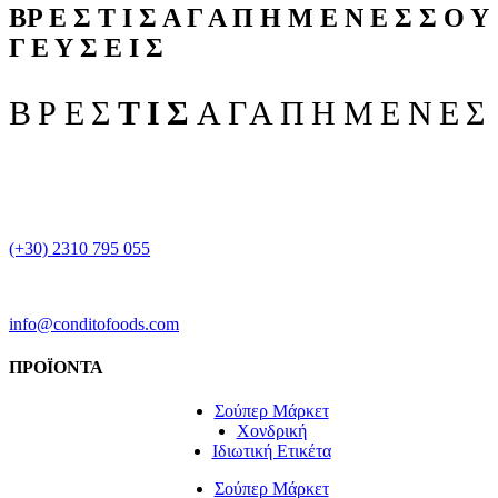
BΡ Ε Σ
Τ Ι Σ
Α Γ Α Π Η Μ Ε Ν Ε Σ
Σ Ο Υ
Γ Ε Υ Σ Ε Ι Σ
BΡΕΣ
ΤΙΣ
ΑΓΑΠΗΜΕΝΕΣ
(+30) 2310 795 055
info@conditofoods.com
ΠΡΟΪΟΝΤΑ
Σούπερ Μάρκετ
Χονδρική
Ιδιωτική Ετικέτα
Σούπερ Μάρκετ