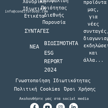
Διασφάλιση
Χονδρική
προϊόντα
Ποιότητας
Ιδιωτική
µας,
info@conditofoods.com
Διεθνής
Ετικέτα
για
Παρουσία
νέες
ΣΥΝΤΑΓΕΣ
συνταγές
διαγωνισ
ΒΙΩΣΙΜΟΤΗΤΑ
εκδηλώσε
NEA
ESG
και
άλλα...
REPORT
2024
Γνωστοποίηση Ιδιωτικότητας
Πολιτική Cookies
Όροι Χρήσης
Ακολουθήστε μας στα social media