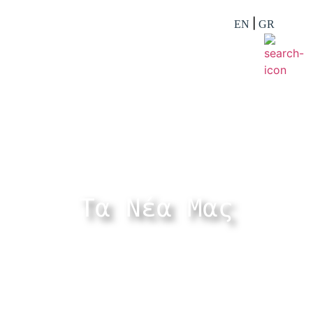
EN
GR
Τα Νέα Mας