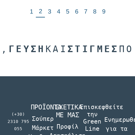
2
1
3
4
5
6
7
8
9
Η,
ΓΕΥΣΗ
ΚΑΙ
ΣΤΙΓΜΕΣ
ΠΟ
ΠΡΟΪΟΝΤΑ
ΣΧΕΤΙΚΑ
Επισκεφθείτε
την
ΜΕ ΜΑΣ
(+30)
Σούπερ
Ενηµερωθ
Green
2310 795
Προφίλ
Μάρκετ
Line
για τα
055