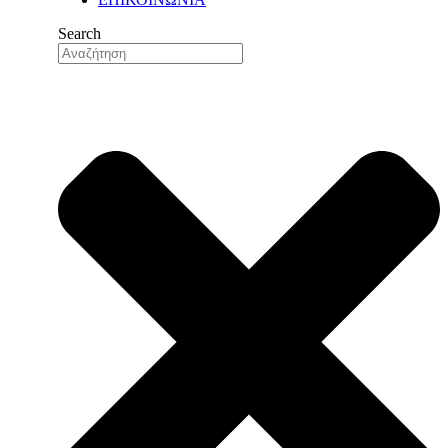
Η ΙΣΤΟΡΙΑ ΜΑΣ
ΟΙ ΑΞΙΕΣ ΜΑΣ
Search
ΟΙ ΑΝΘΡΩΠΟΙ ΜΑΣ
ΤΟ ΔΙΚΤΥΟ ΕΞΑΓΩΓΩΝ ΜΑΣ
ΠΟΙΟΤΗΤΑ
ΔΙΑΣΦΑΛΙΣΗ ΠΟΙΟΤΗΤΑΣ
ΠΟΙΟΤΙΚΟΣ ΕΛΕΓΧΟΣ
ΤΜΗΜΑ ΕΡΕΥΝΑΣ & ΑΝΑΠΤΥ
ΤΜΗΜΑ ΕΡΕΥΝΑΣ &
ΑΝΑΠΤΥΞΗΣ (R&D)
ΕΓΚΑΤΑΣΤΑΣΕΙΣ
ΠΑΡΑΓΩΓΗ
ΑΥΤΟΜΑΤΙΣΜΟΙ & ΨΗΦΙΟΠΟ
ΕΥΕΛΙΞΙΑ & ΠΡΟΣΑΡΜΟΣΤΙ
LOGISTIC CENTER
ΕΓΚΑΤΑΣΤΑΣΕΙΣ ΞΗΡΩΝ ΚΑ
ΝΕΑ