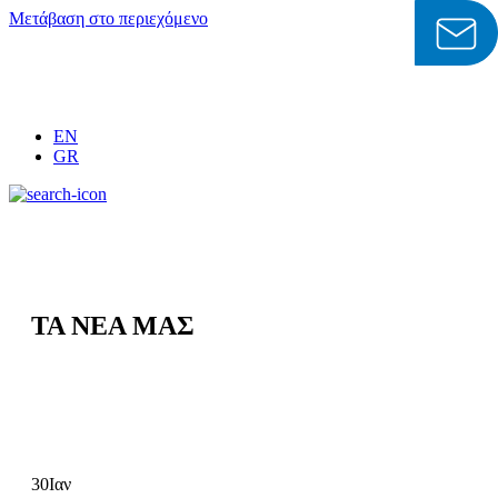
Μετάβαση στο περιεχόμενο
EN
GR
ΤΑ ΝΕΑ ΜΑΣ
30
Ιαν