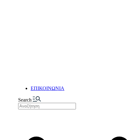
ΔΙΑΣΦΑΛΙΣΗ ΠΟΙΟΤΗΤΑΣ
ΠΟΙΟΤΙΚΟΣ ΕΛΕΓΧΟΣ
ΤΜΗΜΑ ΕΡΕΥΝΑΣ & ΑΝΑΠΤΥ
ΤΜΗΜΑ ΕΡΕΥΝΑΣ &
ΑΝΑΠΤΥΞΗΣ (R&D)
ΕΓΚΑΤΑΣΤΑΣΕΙΣ
ΠΑΡΑΓΩΓΗ
ΑΥΤΟΜΑΤΙΣΜΟΙ & ΨΗΦΙΟΠΟ
ΕΥΕΛΙΞΙΑ & ΠΡΟΣΑΡΜΟΣΤΙ
LOGISTIC CENTER
ΕΓΚΑΤΑΣΤΑΣΕΙΣ ΞΗΡΩΝ ΚΑ
ΝΕΑ
ΕΠΙΚΟΙΝΩΝΙΑ
Search