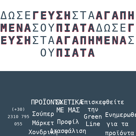
ΔΩΣΕ
ΓΕΥΣΗ
ΣΤΑ
ΑΓΑΠΗ
ΜΕΝΑ
ΣΟΥ
ΠΙΑΤΑ
ΔΩΣΕ
Γ
ΕΥΣΗ
ΣΤΑ
ΑΓΑΠΗΜΕΝΑ
Σ
ΟΥ
ΠΙΑΤΑ
ΠΡΟΪΟΝΤΑ
ΣΧΕΤΙΚΑ
Επισκεφθείτε
την
ΜΕ ΜΑΣ
(+30)
Σούπερ
Ενηµερωθ
Green
2310 795
Προφίλ
Μάρκετ
Line
για τα
055
Διασφάλιση
Χονδρική
προϊόντα