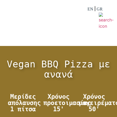
EN
GR
Vegan BBQ Pizza με
ανανά
Μερίδες
Χρόνος
Χρόνος
απόλαυσης
προετοιμασίας
μαγειρέματ
1 πίτσα
15'
50'